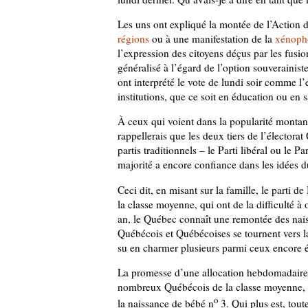
Les uns ont expliqué la montée de l’Action d
régions
ou à une manifestation de la
xénoph
l’expression des citoyens déçus par les fusio
généralisé à l’égard de l’option souverainiste
ont interprété le vote de lundi soir comme 
institutions, que ce soit en éducation ou en s
À ceux qui voient dans la popularité mont
rappellerais que les deux tiers de l’élector
partis traditionnels – le Parti libéral ou le 
majorité a encore confiance dans les idées d
Ceci dit, en misant sur la famille, le parti
la classe moyenne, qui ont de la difficulté à 
an, le Québec connaît une remontée des naiss
Québécois et Québécoises se tournent vers la
su en charmer plusieurs parmi ceux encore ét
La promesse d’une allocation hebdomadaire 
nombreux Québécois de la classe moyenne, q
o
la naissance de bébé n
3. Qui plus est, tout