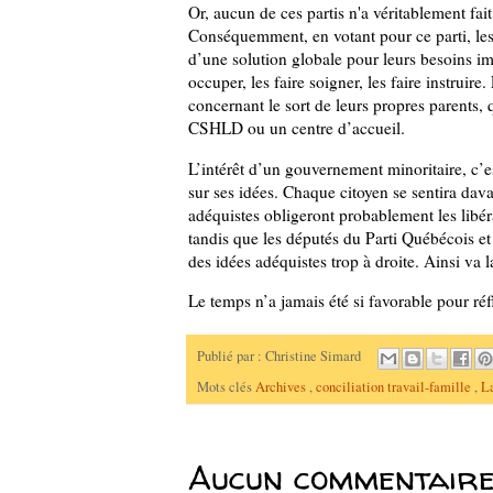
Or, aucun de ces partis n'a véritablement fa
Conséquemment, en votant pour ce parti, les 
d’une solution globale pour leurs besoins im
occuper, les faire soigner, les faire instruire.
concernant le sort de leurs propres parents, 
CSHLD ou un centre d’accueil.
L’intérêt d’un gouvernement minoritaire, c’est
sur ses idées.
Chaque citoyen se sentira dava
adéquistes obligeront probablement les libér
tandis que les députés du Parti Québécois et 
des idées adéquistes trop à droite.
Ainsi va 
Le temps n’a jamais été si favorable pour réfl
Publié par :
Christine Simard
Mots clés
Archives
,
conciliation travail-famille
,
La
Aucun commentaire