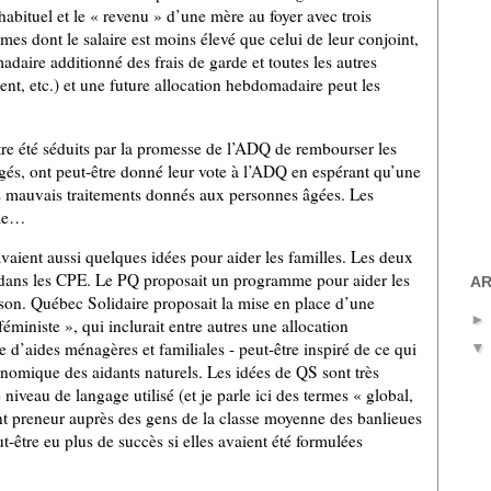
habituel et le « revenu » d’une mère au foyer avec trois
mes dont le salaire est moins élevé que celui de leur conjoint,
adaire additionné des frais de garde et toutes les autres
ment, etc.) et une future allocation hebdomadaire peut les
re été séduits par la promesse de l’ADQ de rembourser les
s âgés, ont peut-être donné leur vote à l’ADQ en espérant qu’une
s mauvais traitements donnés aux personnes âgées.
Les
lle…
 avaient aussi quelques idées pour aider les familles.
Les deux
 dans les CPE.
Le PQ proposait un programme pour aider les
AR
son.
Québec Solidaire proposait la mise en place d’une
féministe », qui inclurait entre autres une allocation
ce d’aides ménagères et familiales -
peut-être inspiré de ce qui
nomique des aidants naturels.
Les idées de QS sont très
niveau de langage utilisé (et je parle ici des termes « global,
ment preneur auprès des gens de la classe moyenne des banlieues
-être eu plus de succès si elles avaient été formulées