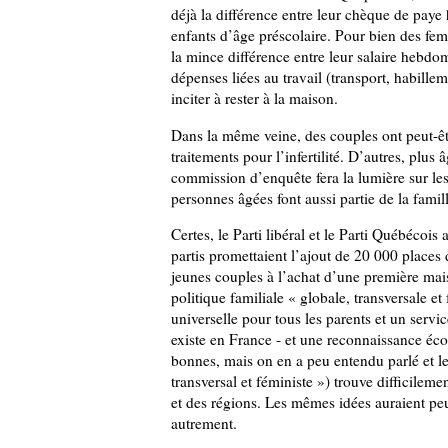
déjà la différence entre leur chèque de paye 
enfants d’âge préscolaire. Pour bien des fem
la mince différence entre leur salaire hebdom
dépenses liées au travail (transport, habille
inciter à rester à la maison.
Dans la même veine, des couples ont peut-êt
traitements pour l’infertilité. D’autres, plu
commission d’enquête fera la lumière sur le
personnes âgées font aussi partie de la fami
Certes, le Parti libéral et le Parti Québécois
partis promettaient l’ajout de 20 000 places
jeunes couples à l’achat d’une première mai
politique familiale « globale, transversale et 
universelle pour tous les parents et un servi
existe en France -
et une reconnaissance éco
bonnes, mais on en a peu entendu parlé et le 
transversal et féministe ») trouve difficile
et des régions. Les mêmes idées auraient peut
autrement.