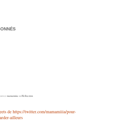
BONNÉS
rouvez
mamamiiia
sur
Hellocoton
ets de https://twitter.com/mamamiiia/pour-
arder-ailleurs