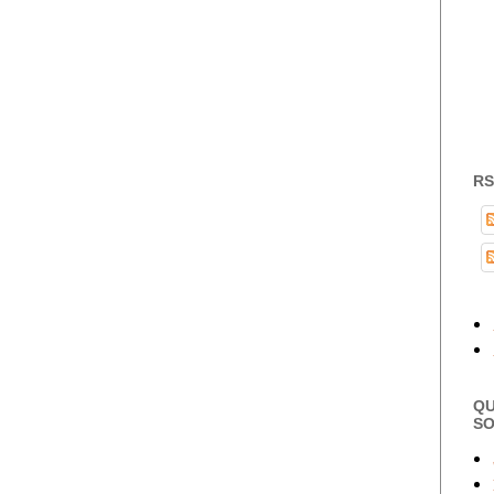
RS
QU
S