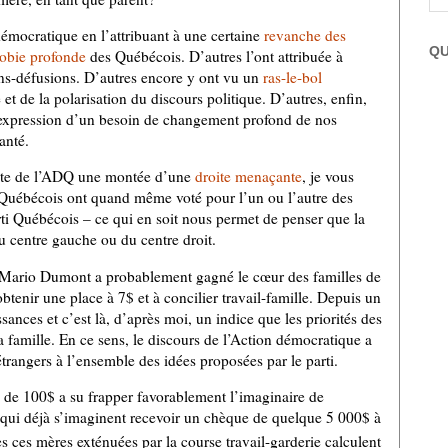
émocratique en l’attribuant à une certaine
revanche des
QU
obie profonde
des Québécois.
D’autres l’ont attribuée à
ns-défusions.
D’autres encore y ont vu un
ras-le-bol
 et de la polarisation du discours politique.
D’autres, enfin,
l’expression d’un besoin de changement profond de nos
anté.
ante de l’ADQ une montée d’une
droite menaçante
, je vous
at Québécois ont quand même voté pour l’un ou l’autre des
Parti Québécois – ce qui en soit nous permet de penser que la
u centre gauche ou du centre droit.
 de Mario Dumont a probablement gagné le cœur des familles de
obtenir une place à 7$ et à concilier travail-famille.
Depuis un
ances et c’est là, d’après moi, un indice que les priorités des
 famille. En ce sens, le discours de l’Action démocratique a
rangers à l’ensemble des idées proposées par le parti.
de 100$ a su frapper favorablement l’imaginaire de
ui déjà s’imaginent recevoir un chèque de quelque 5 000$ à
es ces mères exténuées par la course travail-garderie calculent