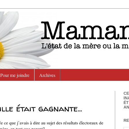
Pour me joindre
Archives
CE
IN
ÉT
lle était gagnante...
AN
RE
 ce que j’avais à dire au sujet des résultats électoraux de
 mère, en tant que parent?