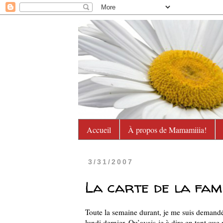
Accueil
À propos de Mamamiiia!
3/31/2007
La carte de la fami
Toute la semaine durant, je me suis demandée
lundi dernier.
Qu’avais-je à dire en tant que