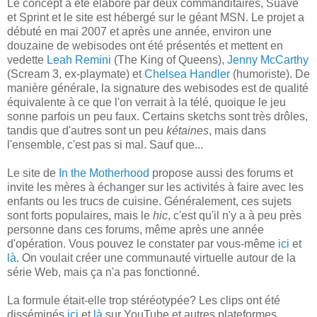
Le concept a été élaboré par deux commanditaires, Suave
et Sprint et le site est hébergé sur le géant MSN. Le projet a
débuté en mai 2007 et après une année, environ une
douzaine de webisodes ont été présentés et mettent en
vedette
Leah Remini
(The King of Queens),
Jenny McCarthy
(Scream 3, ex-playmate) et
Chelsea Handler
(humoriste). De
manière générale, la signature des webisodes est de qualité
équivalente à ce que l'on verrait à la télé, quoique le jeu
sonne parfois un peu faux. Certains sketchs sont très drôles,
tandis que d'autres sont un peu
kétaines
, mais dans
l'ensemble, c'est pas si mal. Sauf que...
Le site de
In the Motherhood
propose aussi des forums et
invite les mères à échanger sur les activités à faire avec les
enfants ou les trucs de cuisine. Généralement, ces sujets
sont forts populaires, mais le
hic
, c'est qu'il n'y a à peu près
personne dans ces forums, même après une année
d'opération. Vous pouvez le constater par vous-même
ici
et
là
. On voulait créer une communauté virtuelle autour de la
série Web, mais ça n'a pas fonctionné.
La formule était-elle trop stéréotypée? Les clips ont été
disséminés
ici
et
là
sur YouTube et autres plateformes