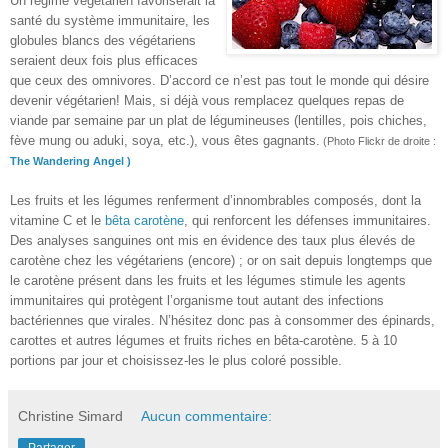
Un régime végétarien favoriserait la
santé du système immunitaire, les
globules blancs des végétariens
seraient deux fois plus efficaces
que ceux des omnivores. D’accord ce n’est pas tout le monde qui désire
devenir végétarien! Mais, si déjà vous remplacez quelques repas de
viande par semaine par un plat de légumineuses (lentilles, pois chiches,
fève mung ou aduki, soya, etc.), vous êtes gagnants.
(Photo Flickr de droite :
The Wandering Angel )
Les fruits et les légumes renferment d’innombrables composés, dont la
vitamine C et le
bêta carotène
, qui renforcent les défenses immunitaires.
Des analyses sanguines ont mis en évidence des taux plus élevés de
carotène chez les végétariens (encore) ; or on sait depuis longtemps que
le carotène présent dans les fruits et les légumes stimule les agents
immunitaires qui protègent l’organisme tout autant des infections
bactériennes que virales. N’hésitez donc pas à consommer des épinards,
carottes et autres légumes et fruits riches en bêta-carotène. 5 à 10
portions par jour et choisissez-les le plus coloré possible.
Christine Simard
Aucun commentaire:
Partager