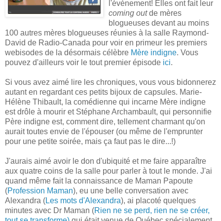
l'événement! Elles ont fait leur
coming out
de mères
blogueuses devant au moins
100 autres mères blogueuses réunies à la salle Raymond-
David de Radio-Canada pour voir en primeur les premiers
webisodes de la désormais célèbre
Mère indigne
. Vous
pouvez d'ailleurs voir le tout premier épisode
ici
.
Si vous avez aimé lire les chroniques, vous vous bidonnerez
autant en regardant ces petits bijoux de capsules. Marie-
Hélène Thibault, la comédienne qui incarne Mère indigne
est drôle à mourir et Stéphane Archambault, qui personnifie
Père indigne est, comment dire, tellement charmant qu'on
aurait toutes envie de l'épouser (ou même de l'emprunter
pour une petite soirée, mais ça faut pas le dire...!)
J'aurais aimé avoir le don d'ubiquité et me faire apparaître
aux quatre coins de la salle pour parler à tout le monde. J'ai
quand même fait la connaissance de Maman Papoute
(
Profession Maman
), eu une belle conversation avec
Alexandra (
Les mots d'Alexandra
), ai placoté quelques
minutes avec Dr Maman (
Rien ne se perd, rien ne se créer,
tout se transforme)
qui était venue de Québec spécialement