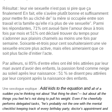
Résultat : leur vie sexuelle n'est pas si pire que ça
finalement! En fait, elle s'avère plutôt bonne et suffisamment
pour mettre fin au cliché de" la mère si occupée entre son
travail et la famille qu'elle n'a plus de vie sexuelle". Parmi
les répondantes, 71% ont avoué faire l'amour deux à trois
fois par mois et 51% ont déclaré trouver du temps pour
s'adonner aux plaisirs charnels au moins une fois par
semaine. Soixante-et-trois pour cent souhaiteraient une vie
sexuelle encore plus active, mais elles aimeraient que ce
soit plus facile d'initier l'acte.
Par ailleurs, si 85% d'entre elles ont été très attirées par leur
mari avant d'avoir des enfants, la passion fond comme neige
au soleil après leur naissance : 51 % se disent peu attirées
par leur conjoint après la naissance des enfants.
Add kids to the equation and
Une sexologue explique :
all of a
sudden you’re thinking not about “that thing he does”— but about all the
things you feel he’s not doing to pull his weight. Even if he cheerfully
performs delegated tasks, “he’s probably not the one with the mental
checklist keeping track of every birthday party, doctor’s appointment and