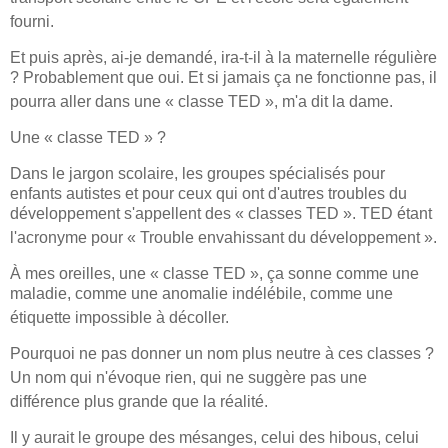
fourni.
Et puis après, ai-je demandé, ira-t-il à la maternelle régulière
? Probablement que oui. Et si jamais ça ne fonctionne pas, il
pourra aller dans une « cl
asse TED
», m'a dit la dame.
Une « classe TED » ?
Dans le jargon scolaire, les groupes spécialisés pour
enfants autistes et pou
r ceux qui ont d'autres troubles du
développement s'appellent des « classes TED ». TED étant
l'acronyme pour « Trouble envahissant du développement ».
À mes oreilles, une « classe TED », ça sonne comme une
maladie, comme une anomalie indélébile, comme une
étiquette impossi
ble à décoller.
Pourquoi ne pas donner un nom plus neutre à ces classes ?
Un nom qui n'évoque rien, qui ne sug
gère pas une
différence plus grande que la réalité.
I
l y aurait le groupe des mésanges, celui des hibous, celui