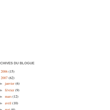
CHIVES DU BLOGUE
2006
(15)
►
2007
(62)
▼
janvier
(6)
►
février
(9)
►
mars
(12)
►
avril
(10)
►
mai
(6)
►