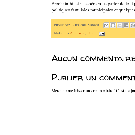
Prochain billet : j'espère vous parler de tout
politiques familiales municipales et quelque
Publié par :
Christine Simard
Mots clés
Archives
,
fête
Aucun commentaire
Publier un commen
Merci de me laisser un commentaire! C'est toujou