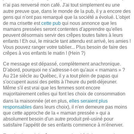
n'ai pas renversé mon café. J'ai tou
t simplement eu une
autre preuve que, dans le monde de la pub, il y a encore des
gens qui n'ont pas remarqué que la société a évolué. L'objet
de ma crisette est
cette pub
qui nous annonce que les
mamans pressées seront contentes d'apprendre qu'elles
peuvent désormais servir des crêpes toutes faites à leurs
enfants ! Eh oui, le miracle tant attendu est arrivé, les amies !
Vous pouvez ranger votre tablier... Plus besoin de faire des
crêpes à vos enfants le matin ! (Hein ?)
Ce message est dépassé, complètement anachronique.
D'abord, pourquoi ne s'ad
resse-t-on qu'aux « mamans » ?
Au 21e siècle au Québec, il y a tout plein de papas qui
s'occupent aussi des petits à l'heure du petit-déjeuner.
Même s'il est vrai que les femmes sont encore
majoritairement celles qui font les choix de consommation
dans la maiso
nnée (et en
plus,
elles seraient plus
responsables
dans leurs choix), il n'en demeure pas moins
que cette approche de la « maman pressée » qui a
absolument besoin d'un autre produit pré-usiné pour
satisfaire l'appétit de ses enfants commence à m'énerver.