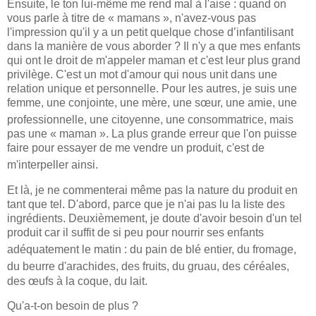
Ensuite, le ton lui-même me rend mal à l'aise : quand on
vous parle à titre de « mamans », n'avez-vous pas
l'impression qu'il y a un petit quelque chose d’infantilisant
dans la manière de vous aborder ? Il n'y a que mes e
nfants
qui ont le droit de m'appeler maman et c'est leur plus grand
privilège. C'est un mot d'amour qui nous unit dans une
relation unique et personnelle. Pour les autres, je suis une
femme, une conjointe, une mère, une sœur, une amie, une
professionnelle, une citoye
nne, une consommatrice, mais
pas une « maman ». La plus grande erreur que l'on puisse
faire pour essayer de me vendre un produit, c'est de
m'interpeller ainsi
.
Et là, je ne commenterai même pas la nature du produit en
tant que tel. D'abord, parce que je n'ai pas lu la liste des
ingrédients. Deuxièmement, je doute d'avoir besoin d'un tel
produit car il suffit de si peu pour nourrir ses enfants
adéquatement le matin : du pain de blé
entier, du fromage,
du beurre d'arachides, de
s fruits, du gruau, des céréales,
des œufs à la coque, du lait.
Qu'a-t-on besoin de plus ?